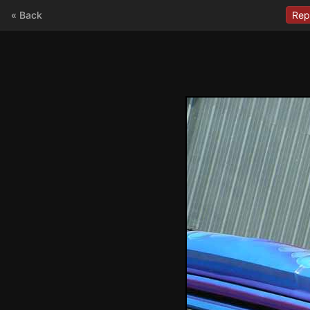
« Back
Rep